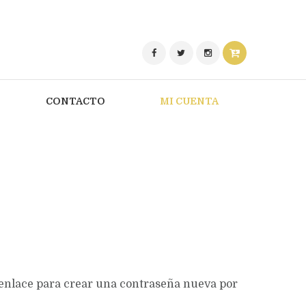
CONTACTO
MI CUENTA
n enlace para crear una contraseña nueva por