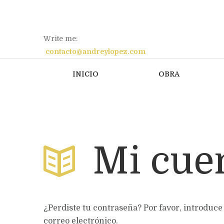
Write me:
contacto@andreylopez.com
INICIO
OBRA
Mi cue
¿Perdiste tu contraseña? Por favor, introduc
correo electrónico.