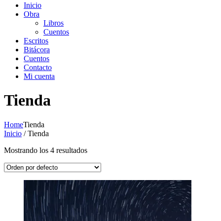
Inicio
Obra
Libros
Cuentos
Escritos
Bitácora
Cuentos
Contacto
Mi cuenta
Tienda
Home
Tienda
Inicio
/ Tienda
Mostrando los 4 resultados