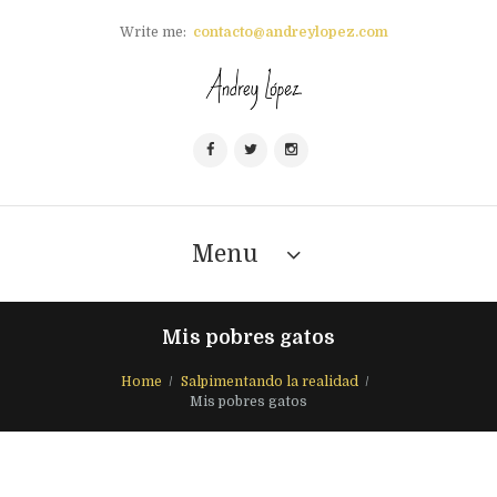
Write me:
contacto@andreylopez.com
Menu
Mis pobres gatos
Home
Salpimentando la realidad
Mis pobres gatos